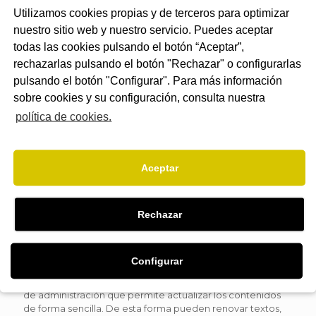
Utilizamos cookies propias y de terceros para optimizar
nuestro sitio web y nuestro servicio. Puedes aceptar
todas las cookies pulsando el botón “Aceptar”,
rechazarlas pulsando el botón "Rechazar" o configurarlas
pulsando el botón "Configurar". Para más información
sobre cookies y su configuración, consulta nuestra
881 990 674
Invbit diseño y desarrollo web
política de cookies.
Web Corporativa
Aceptar
Web Corporativa
Bioambiental
Rechazar
Bioambiental es una web autogestionable con tienda
online y plataforma educativa. En Invbit hicimos tanto el
diseño como el
desarrollo de la página web
,
Configurar
adaptándonos a las necesidades que desde Bioambiental
nos fueron planteando. La plataforma dispone de un panel
de administración que permite actualizar los contenidos
de forma sencilla. De esta forma pueden renovar textos,