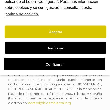
especifique claramente lo contrario, quedando prohibido
pulsando el botón "Configurar". Para más información
de forma general su uso con fines comerciales o para
sobre cookies y su configuración, consulta nuestra
incurrir en actividades ilícitas.
política de cookies.
El usuario consiente el uso de cookies , que en ningún caso
permitirán su identificación, con la exclusiva finalidad de
facilitar su navegación por las diferentes páginas del
Aceptar
presente sitio web y que en ningún caso permitirán la
identificación del usuario. En cualquier caso, el usuario
podrá denegar o impedir la instalación de estas cookies
modificando la configuración de su navegador.
Rechazar
BIOAMBIENTAL, CONTROL SANITARIO DE ALIMENTOS, S.L.
no utiliza técnicas de "spamming" y únicamente tratará los
datos que el usuario transmita mediante los formularios
Configurar
electrónicos habilitados en este sitio web o mensajes de
correo electrónico. En caso de duda o controversia
relativas a nuestra política de privacidad y de protección
de datos personales el usuario puede ponerse en
contacto con nosotros dirigiéndose a BIOAMBIENTAL,
CONTROL SANITARIO DE ALIMENTOS, S.L., a la atención de
Plaza de Pablo Neruda, Nº 1, Entlo, 15960 Ribeira, A Coruña
(España) o bien a la siguiente dirección de correo
electrónico:
control@bioambiental.org