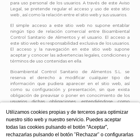
para uso personal de los usuarios. A través de este Aviso
Legal, se pretende regular el acceso y uso de este sitio
web , así como la relación entre el sitio web y sus usuarios.
El simple acceso a este sitio web no supone entablar
ningún tipo de relación comercial entre Bioambiental
Control Sanitario de Alimentos y el usuario. El acceso a
este sitio web es responsabilidad exclusiva de los usuarios.
El acceso y la navegación en este sitio web supone
aceptar y conocer las advertencias legales, condiciones y
términos de uso contenidas en ella.
Bioambiental Control Sanitario de Alimentos S.L. se
reserva el derecho a modificar cualquier tipo de
información que pudiera aparecer en el sitio web, así
como su configuración y presentación, sin que exista
obligación de preavisar o poner en conocimiento de los
usuarios dichas obligaciones, entendiéndose como
suficiente con la publicación en el sitio web de
Utilizamos cookies propias y de terceros para optimizar
Bioambiental Control Sanitario de Alimentos S.L.
nuestro sitio web y nuestro servicio. Puedes aceptar
El usuario, única y exclusivamente, puede utilizar el
todas las cookies pulsando el botón “Aceptar”,
material que aparezca en este sitio web para su uso
rechazarlas pulsando el botón "Rechazar" o configurarlas
personal y privado, excepto en aquellos casos en que se